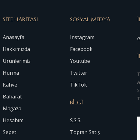
SİTE HARİTASI
SOSYAL MEDYA
İ
Anasayfa
Instagram
G
Hakkımızda
Facebook
İ
Ürünlerimiz
Youtube
Hurma
Twitter
A
Kahve
TikTok
S
Baharat
T
BİLGİ
Mağaza
Hesabım
S.S.S.
Sepet
Toptan Satış