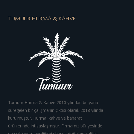
TUMUUR HURMA & KAHVE
Tumuur Hurma & Kahve 2010 yılından bu yana
süregelen bir çalışmanın çıktısı olarak 2018 yılında
kurulmuştur. Hurma, kahve ve baharat
ürünlerinde ihtisaslaşmıştır. Firmamız bünyesinde
en çok önem verdiğimiz husus doğal ve kaliteli