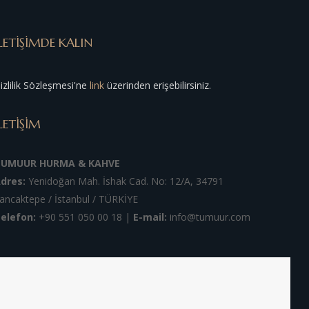
LETİŞİMDE KALIN
izlilik Sözleşmesi'ne
link
üzerinden erişebilirsiniz.
LETİŞİM
TUMUUR HURMA & KAHVE
dres:
Yenidoğan Mah. İshak Cad. No: 12/A, 34791
ancaktepe / İstanbul / TÜRKİYE
elefon:
+90 551 050 00 18
|
E-mail:
info@tumuur.com