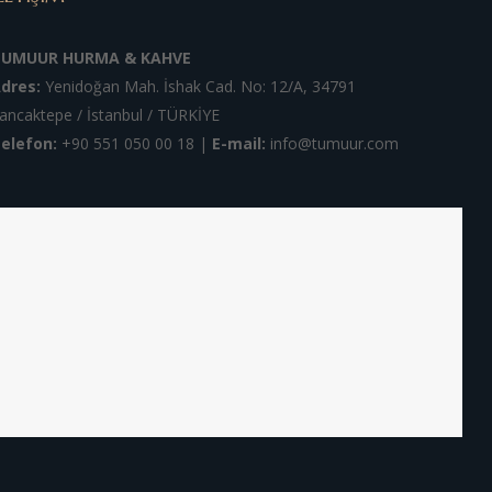
TUMUUR HURMA & KAHVE
dres:
Yenidoğan Mah. İshak Cad. No: 12/A, 34791
ancaktepe / İstanbul / TÜRKİYE
elefon:
+90 551 050 00 18
|
E-mail:
info@tumuur.com