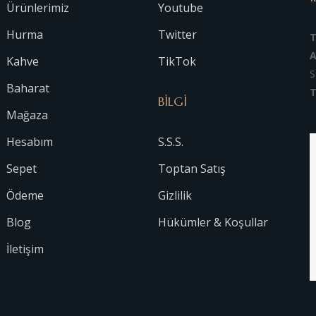
Ürünlerimiz
Youtube
Hurma
Twitter
A
Kahve
TikTok
S
Baharat
T
BİLGİ
Mağaza
Hesabım
S.S.S.
Sepet
Toptan Satış
Ödeme
Gizlilik
Blog
Hükümler & Koşullar
İletişim