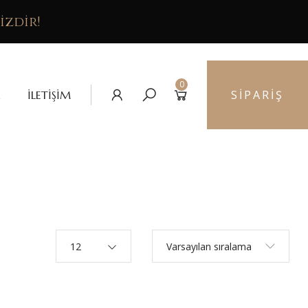
izdir!
0
SIPARIŞ
İLETIŞIM
12
Varsayılan sıralama