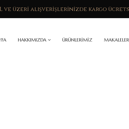
TL ve üzeri alışverişlerinizde kargo ücrets
YFA
HAKKIMIZDA
ÜRÜNLERIMIZ
MAKALELER