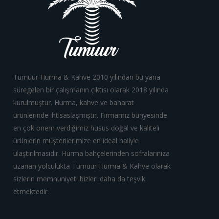
Tumuur Hurma & Kahve 2010 yılından bu yana
süregelen bir çalışmanın çıktısı olarak 2018 yılında
kurulmuştur. Hurma, kahve ve baharat
ürünlerinde ihtisaslaşmıştır. Firmamız bünyesinde
en çok önem verdiğimiz husus doğal ve kaliteli
ürünlerin müşterilerimize en ideal haliyle
ulaştırılmasıdır. Hurma bahçelerinden sofralarınıza
uzanan yolculukta Tumuur Hurma & Kahve olarak
sizlerin memnuniyeti bizleri daha da teşvik
etmektedir.