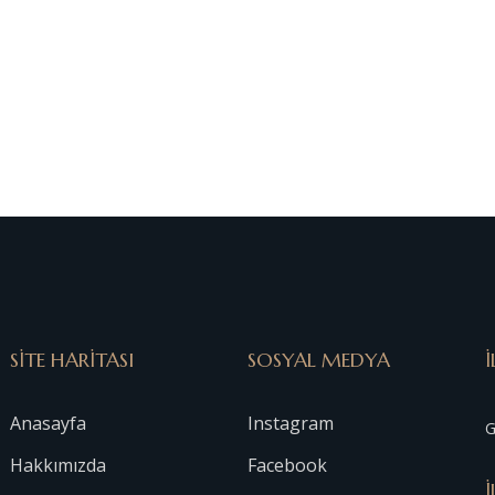
SİTE HARİTASI
SOSYAL MEDYA
İ
Anasayfa
Instagram
G
Hakkımızda
Facebook
İ