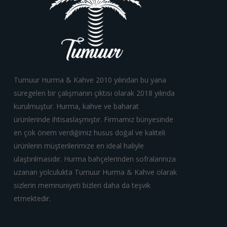
Tumuur Hurma & Kahve 2010 yılından bu yana
süregelen bir çalışmanın çıktısı olarak 2018 yılında
kurulmuştur. Hurma, kahve ve baharat
ürünlerinde ihtisaslaşmıştır. Firmamız bünyesinde
en çok önem verdiğimiz husus doğal ve kaliteli
ürünlerin müşterilerimize en ideal haliyle
ulaştırılmasıdır. Hurma bahçelerinden sofralarınıza
uzanan yolculukta Tumuur Hurma & Kahve olarak
sizlerin memnuniyeti bizleri daha da teşvik
etmektedir.