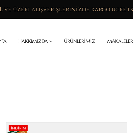
TL ve üzeri alışverişlerinizde kargo ücrets
YFA
HAKKIMIZDA
ÜRÜNLERIMIZ
MAKALELER
INDIRIM