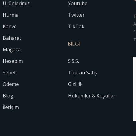
Ürünlerimiz
Youtube
Hurma
Twitter
A
Kahve
TikTok
S
Baharat
T
BİLGİ
Mağaza
Hesabım
S.S.S.
Sepet
Toptan Satış
Ödeme
Gizlilik
Blog
Hükümler & Koşullar
İletişim