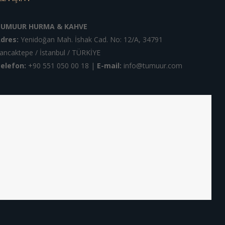
TUMUUR HURMA & KAHVE
dres:
Yenidoğan Mah. İshak Cad. No: 12/A, 34791
ancaktepe / İstanbul / TÜRKİYE
elefon:
+90 551 050 00 18
|
E-mail:
info@tumuur.com