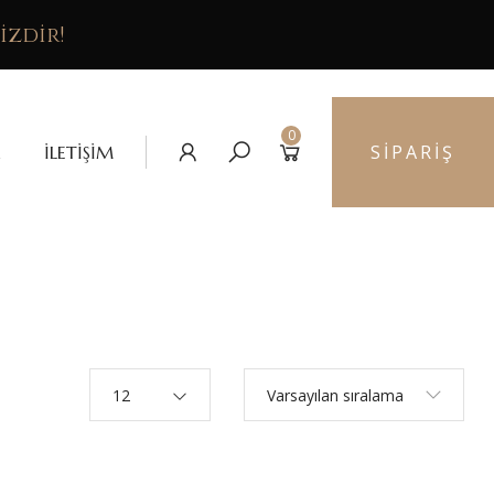
izdir!
0
SIPARIŞ
İLETIŞIM
12
Varsayılan sıralama