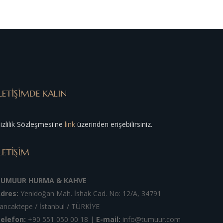
LETİŞİMDE KALIN
izlilik Sözleşmesi'ne
link
üzerinden erişebilirsiniz.
LETİŞİM
TUMUUR HURMA & KAHVE
dres:
Yenidoğan Mah. İshak Cad. No: 12/A, 34791
ancaktepe / İstanbul / TÜRKİYE
elefon:
+90 551 050 00 18
|
E-mail:
info@tumuur.com