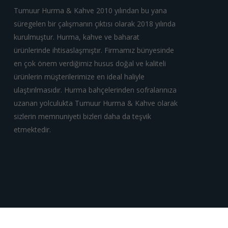
Tumuur Hurma & Kahve 2010 yılından bu yana
süregelen bir çalışmanın çıktısı olarak 2018 yılında
kurulmuştur. Hurma, kahve ve baharat
ürünlerinde ihtisaslaşmıştır. Firmamız bünyesinde
en çok önem verdiğimiz husus doğal ve kaliteli
ürünlerin müşterilerimize en ideal haliyle
ulaştırılmasıdır. Hurma bahçelerinden sofralarınıza
uzanan yolculukta Tumuur Hurma & Kahve olarak
sizlerin memnuniyeti bizleri daha da teşvik
etmektedir.