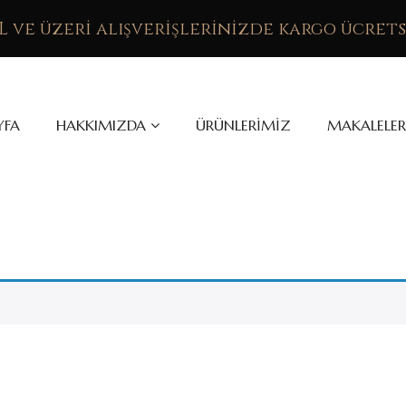
TL ve üzeri alışverişlerinizde kargo ücrets
YFA
HAKKIMIZDA
ÜRÜNLERIMIZ
MAKALELER