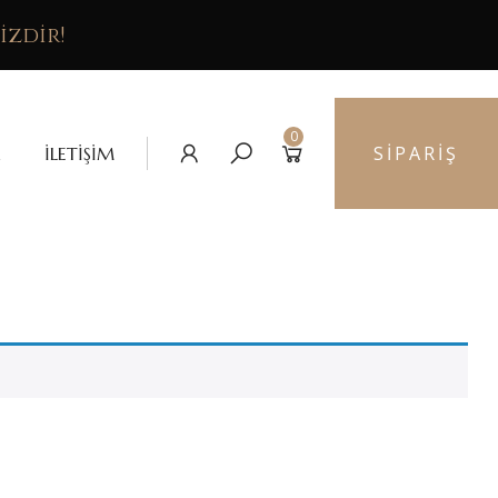
izdir!
0
SIPARIŞ
İLETIŞIM