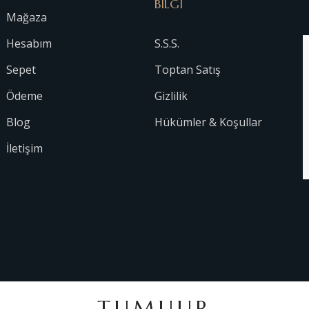
BİLGİ
Mağaza
Hesabım
S.S.S.
Sepet
Toptan Satış
Ödeme
Gizlilik
Blog
Hükümler & Koşullar
İletişim
TUMUUR